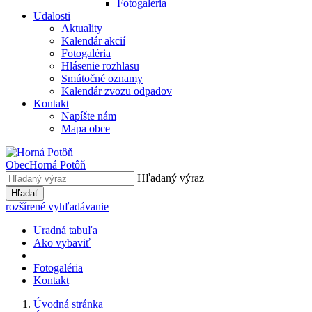
Fotogaléria
Udalosti
Aktuality
Kalendár akcií
Fotogaléria
Hlásenie rozhlasu
Smútočné oznamy
Kalendár zvozu odpadov
Kontakt
Napíšte nám
Mapa obce
Obec
Horná Potôň
Hľadaný výraz
Hľadať
rozšírené vyhľadávanie
Uradná tabuľa
Ako vybaviť
Fotogaléria
Kontakt
Úvodná stránka