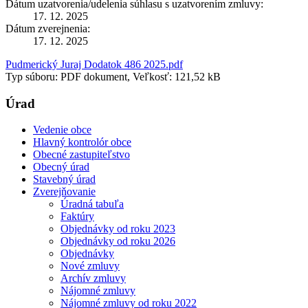
Dátum uzatvorenia/udelenia súhlasu s uzatvorením zmluvy:
17. 12. 2025
Dátum zverejnenia:
17. 12. 2025
Pudmerický Juraj Dodatok 486 2025.pdf
Typ súboru: PDF dokument, Veľkosť: 121,52 kB
Úrad
Vedenie obce
Hlavný kontrolór obce
Obecné zastupiteľstvo
Obecný úrad
Stavebný úrad
Zverejňovanie
Úradná tabuľa
Faktúry
Objednávky od roku 2023
Objednávky od roku 2026
Objednávky
Nové zmluvy
Archív zmluvy
Nájomné zmluvy
Nájomné zmluvy od roku 2022