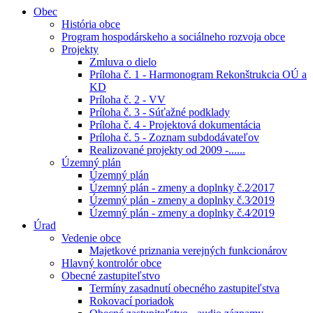
Obec
História obce
Program hospodárskeho a sociálneho rozvoja obce
Projekty
Zmluva o dielo
Príloha č. 1 - Harmonogram Rekonštrukcia OÚ a
KD
Príloha č. 2 - VV
Príloha č. 3 - Súťažné podklady
Príloha č. 4 - Projektová dokumentácia
Príloha č. 5 - Zoznam subdodávateľov
Realizované projekty od 2009 -......
Územný plán
Územný plán
Územný plán - zmeny a doplnky č.2⁄2017
Územný plán - zmeny a doplnky č.3⁄2019
Územný plán - zmeny a doplnky č.4⁄2019
Úrad
Vedenie obce
Majetkové priznania verejných funkcionárov
Hlavný kontrolór obce
Obecné zastupiteľstvo
Termíny zasadnutí obecného zastupiteľstva
Rokovací poriadok