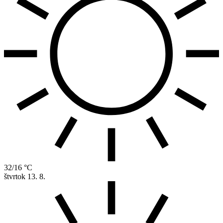
32/16 °C
štvrtok
13. 8.