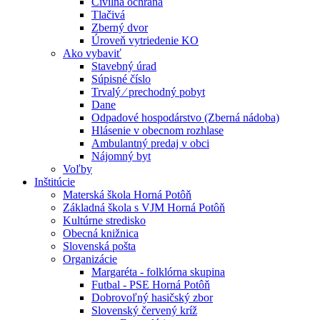
Civilná ochrana
Tlačivá
Zberný dvor
Úroveň vytriedenie KO
Ako vybaviť
Stavebný úrad
Súpisné číslo
Trvalý ⁄ prechodný pobyt
Dane
Odpadové hospodárstvo (Zberná nádoba)
Hlásenie v obecnom rozhlase
Ambulantný predaj v obci
Nájomný byt
Voľby
Inštitúcie
Materská škola Horná Potôň
Základná škola s VJM Horná Potôň
Kultúrne stredisko
Obecná knižnica
Slovenská pošta
Organizácie
Margaréta - folklórna skupina
Futbal - PSE Horná Potôň
Dobrovoľný hasičský zbor
Slovenský červený kríž