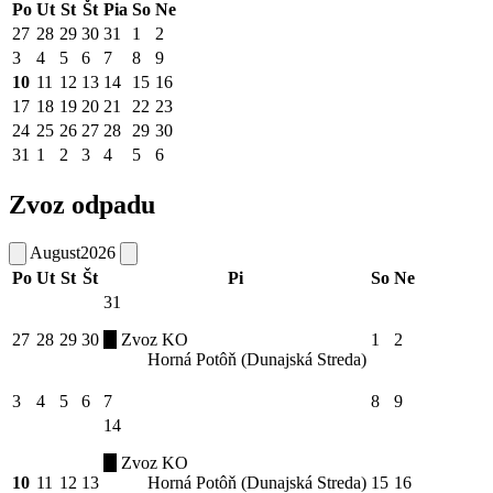
Po
Ut
St
Št
Pia
So
Ne
27
28
29
30
31
1
2
3
4
5
6
7
8
9
10
11
12
13
14
15
16
17
18
19
20
21
22
23
24
25
26
27
28
29
30
31
1
2
3
4
5
6
Zvoz odpadu
August
2026
Po
Ut
St
Št
Pi
So
Ne
31
27
28
29
30
Zvoz KO
1
2
Horná Potôň (Dunajská Streda)
3
4
5
6
7
8
9
14
Zvoz KO
10
11
12
13
Horná Potôň (Dunajská Streda)
15
16