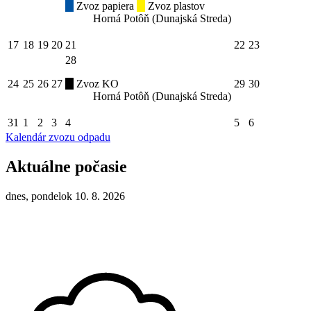
Zvoz papiera
Zvoz plastov
Horná Potôň (Dunajská Streda)
17
18
19
20
21
22
23
28
24
25
26
27
Zvoz KO
29
30
Horná Potôň (Dunajská Streda)
31
1
2
3
4
5
6
Kalendár zvozu odpadu
Aktuálne počasie
dnes, pondelok 10. 8. 2026