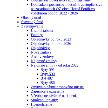
Obecné zastupiteľstvo - audio záznamy
Dochádzka poslancov obecného zastupiteľstva
na zasadnutiach OZ obce Horná Potôň vo
voľebnom období 2022 - 2026
Obecný úrad
Stavebný úrad
Zverejňovanie
Úradná tabuľa
Faktúry
Objednávky od roku 2023
Objednávky od roku 2026
Objednávky
Nové zmluvy
Archív zmluvy
Nájomné zmluvy
Nájomné zmluvy od roku 2022
Byty 591
Byty 590
Byt 487
Byty 486
Zmluva o nájme hrobového miesta
Zápisnice a uznesenia
Všeobecne záväzné nariadenia
Správne Poplatky
Hospodárenie