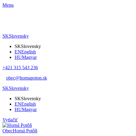
Menu
SK
Slovensky
SK
Slovensky
EN
English
HU
Magyar
+421 315 543 236
obec@hornapoton.sk
SK
Slovensky
SK
Slovensky
EN
English
HU
Magyar
Vytlačiť
Obec
Horná Potôň