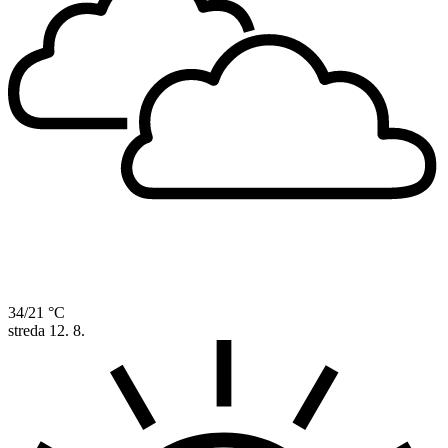
34/21 °C
streda
12. 8.