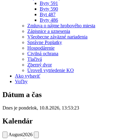
Byty 591
Byty 590
Byt 487
Byty 486
Zmluva o nájme hrobového miesta
Zápisnice a uznesenia
Všeobecne záväzné nariadenia
Správne Poplatky
Hospodárenie
Civilná ochrana
Tlačivá
Zberný dvor
Úroveň vytriedenie KO
Ako vybaviť
Voľby
Dátum a čas
Dnes je
pondelok
,
10.8.2026
,
13:53:23
Kalendár
August
2026