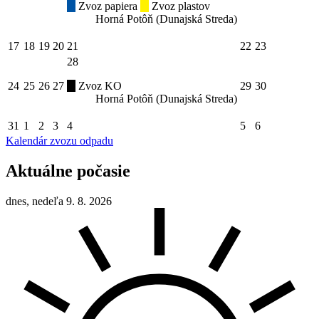
Zvoz papiera
Zvoz plastov
Horná Potôň (Dunajská Streda)
17
18
19
20
21
22
23
28
24
25
26
27
Zvoz KO
29
30
Horná Potôň (Dunajská Streda)
31
1
2
3
4
5
6
Kalendár zvozu odpadu
Aktuálne počasie
dnes, nedeľa 9. 8. 2026