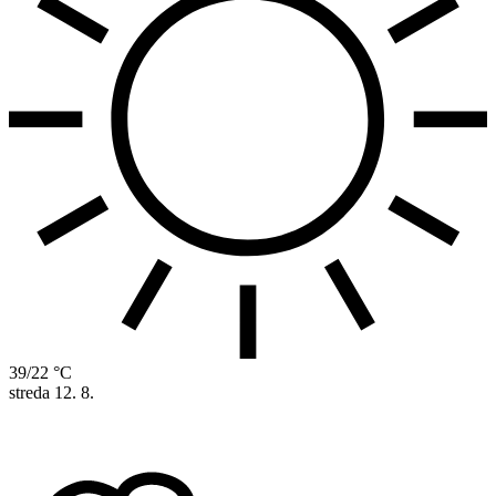
39/22 °C
streda
12. 8.