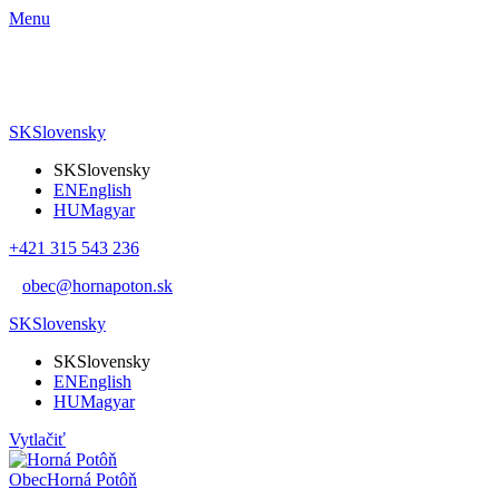
Menu
SK
Slovensky
SK
Slovensky
EN
English
HU
Magyar
+421 315 543 236
obec@hornapoton.sk
SK
Slovensky
SK
Slovensky
EN
English
HU
Magyar
Vytlačiť
Obec
Horná Potôň