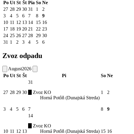
Po
Ut
St
Št
Pia
So
Ne
27
28
29
30
31
1
2
3
4
5
6
7
8
9
10
11
12
13
14
15
16
17
18
19
20
21
22
23
24
25
26
27
28
29
30
31
1
2
3
4
5
6
Zvoz odpadu
August
2026
Po
Ut
St
Št
Pi
So
Ne
31
27
28
29
30
Zvoz KO
1
2
Horná Potôň (Dunajská Streda)
3
4
5
6
7
8
9
14
Zvoz KO
10
11
12
13
Horná Potôň (Dunajská Streda)
15
16