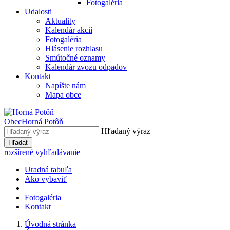
Fotogaléria
Udalosti
Aktuality
Kalendár akcií
Fotogaléria
Hlásenie rozhlasu
Smútočné oznamy
Kalendár zvozu odpadov
Kontakt
Napíšte nám
Mapa obce
Obec
Horná Potôň
Hľadaný výraz
Hľadať
rozšírené vyhľadávanie
Uradná tabuľa
Ako vybaviť
Fotogaléria
Kontakt
Úvodná stránka