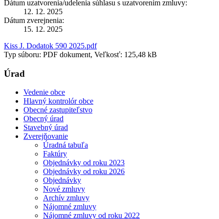
Dátum uzatvorenia/udelenia súhlasu s uzatvorením zmluvy:
12. 12. 2025
Dátum zverejnenia:
15. 12. 2025
Kiss J. Dodatok 590 2025.pdf
Typ súboru: PDF dokument, Veľkosť: 125,48 kB
Úrad
Vedenie obce
Hlavný kontrolór obce
Obecné zastupiteľstvo
Obecný úrad
Stavebný úrad
Zverejňovanie
Úradná tabuľa
Faktúry
Objednávky od roku 2023
Objednávky od roku 2026
Objednávky
Nové zmluvy
Archív zmluvy
Nájomné zmluvy
Nájomné zmluvy od roku 2022