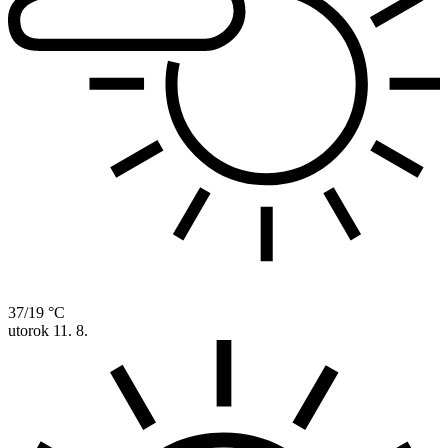
37/19 °C
utorok
11. 8.