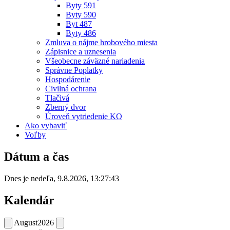
Byty 591
Byty 590
Byt 487
Byty 486
Zmluva o nájme hrobového miesta
Zápisnice a uznesenia
Všeobecne záväzné nariadenia
Správne Poplatky
Hospodárenie
Civilná ochrana
Tlačivá
Zberný dvor
Úroveň vytriedenie KO
Ako vybaviť
Voľby
Dátum a čas
Dnes je
nedeľa
,
9.8.2026
,
13:27:43
Kalendár
August
2026