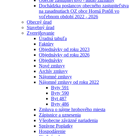
Obecné zastupiteľstvo - audio záznamy
Dochádzka poslancov obecného zastupiteľstva
na zasadnutiach OZ obce Horná Potôň vo
voľebnom období 2022 - 2026
Obecný úrad
Stavebný úrad
Zverejňovanie
Úradná tabuľa
Faktúry
Objednávky od roku 2023
Objednávky od roku 2026
Objednávky
Nové zmluvy
Archív zmluvy
Nájomné zmluvy
Nájomné zmluvy od roku 2022
Byty 591
Byty 590
Byt 487
Byty 486
Zmluva o nájme hrobového miesta
Zápisnice a uznesenia
Všeobecne záväzné nariadenia
Správne Poplatky
Hospodárenie