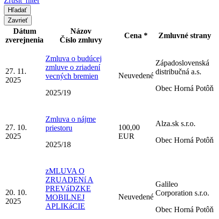
Zrušiť filter
Zavrieť
Dátum
Názov
Cena *
Zmluvné strany
zverejnenia
Číslo zmluvy
Zmluva o budúcej
Západoslovenská
zmluve o zriadení
27. 11.
distribučná a.s.
Neuvedené
vecných bremien
2025
Obec Horná Potôň
2025/19
Zmluva o nájme
Alza.sk s.r.o.
27. 10.
100,00
priestoru
2025
EUR
Obec Horná Potôň
2025/18
zMLUVA O
ZRUADENí A
Galileo
PREVáDZKE
20. 10.
Corporation s.r.o.
Neuvedené
MOBILNEJ
2025
APLIKáCIE
Obec Horná Potôň