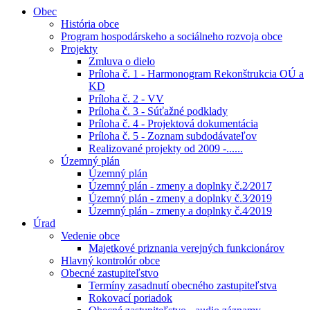
Obec
História obce
Program hospodárskeho a sociálneho rozvoja obce
Projekty
Zmluva o dielo
Príloha č. 1 - Harmonogram Rekonštrukcia OÚ a
KD
Príloha č. 2 - VV
Príloha č. 3 - Súťažné podklady
Príloha č. 4 - Projektová dokumentácia
Príloha č. 5 - Zoznam subdodávateľov
Realizované projekty od 2009 -......
Územný plán
Územný plán
Územný plán - zmeny a doplnky č.2⁄2017
Územný plán - zmeny a doplnky č.3⁄2019
Územný plán - zmeny a doplnky č.4⁄2019
Úrad
Vedenie obce
Majetkové priznania verejných funkcionárov
Hlavný kontrolór obce
Obecné zastupiteľstvo
Termíny zasadnutí obecného zastupiteľstva
Rokovací poriadok