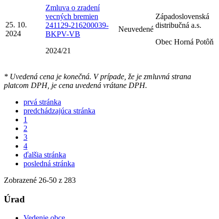
Zmluva o zradení
vecných bremien
Západoslovenská
25. 10.
241129-216200039-
distribučná a.s.
Neuvedené
2024
BKPV-VB
Obec Horná Potôň
2024/21
* Uvedená cena je konečná. V prípade, že je zmluvná strana
platcom DPH, je cena uvedená vrátane DPH.
prvá stránka
predchádzajúca stránka
1
2
3
4
ďalšia stránka
posledná stránka
Zobrazené
26
-
50
z 283
Úrad
Vedenie obce