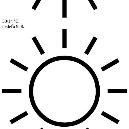
30/14 °C
nedeľa
9. 8.