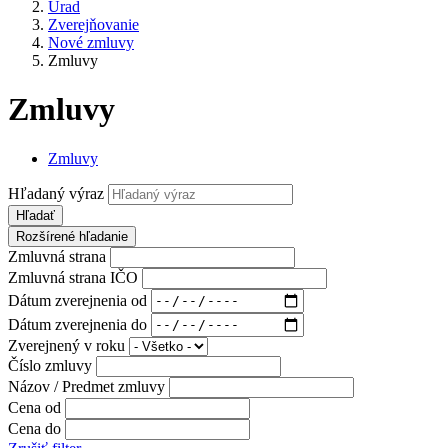
Úrad
Zverejňovanie
Nové zmluvy
Zmluvy
Zmluvy
Zmluvy
Hľadaný výraz
Hľadať
Rozšírené hľadanie
Zmluvná strana
Zmluvná strana IČO
Dátum zverejnenia od
Dátum zverejnenia do
Zverejnený v roku
Číslo zmluvy
Názov / Predmet zmluvy
Cena od
Cena do