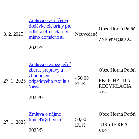
1,
Zmluva o združenej
dodávke elektriny pre
Obec Horná Potôň
odberateľa elektriny
3. 2. 2025
Neuvedené
mimo domácnosti
ZSE energia a.s.
2025/7
Zmluva o zabezpeční
zberu, prepravy a
Obec Horná Potôň
zhodnotenia
450,00
EKOCHATITA
27. 1. 2025
odpadového textilu a
EUR
RECYKLÁCIA
šatsva
s.r.o
2025/6
Zmluva o nájme
Obec Horná Potôň
50,00
hnuteľných vecí
27. 1. 2025
JURa TERRA
EUR
2025/5
s.r.o