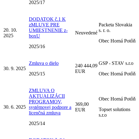
2025/17
DODATOK č.1 K
zMLUVE PRE
Packeta Slovakia
20. 10.
UMIESTNENIE z-
s. r. o.
Neuvedené
2025
boxU
Obec Horná Potôň
2025/16
Zmluva o dielo
GSP - STAV s.r.o
240 444,09
30. 9. 2025
EUR
2025/15
Obec Horná Potôň
ZMLUVA O
AKTUALIZÁCII
Obec Horná Potôň
PROGRAMOV,
369,00
30. 6. 2025
systémovej podpore a
Topset solutions
EUR
licenčná zmluva
s.r.o
2025/14