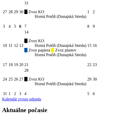
31
27
28
29
30
Zvoz KO
1
2
Horná Potôň (Dunajská Streda)
3
4
5
6
7
8
9
14
Zvoz KO
10
11
12
13
Horná Potôň (Dunajská Streda)
15
16
Zvoz papiera
Zvoz plastov
Horná Potôň (Dunajská Streda)
17
18
19
20
21
22
23
28
24
25
26
27
Zvoz KO
29
30
Horná Potôň (Dunajská Streda)
31
1
2
3
4
5
6
Kalendár zvozu odpadu
Aktuálne počasie