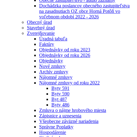
Obecné zastupiteľstvo - audio záznamy
Dochádzka poslancov obecného zastupiteľstva
na zasadnutiach OZ obce Horná Potôň vo
voľebnom období 2022 - 2026
Obecný úrad
Stavebný úrad
Zverejňovanie
Úradná tabuľa
Faktúry
Objednávky od roku 2023
Objednávky od roku 2026
Objednávky
Nové zmluvy
Archív zmluvy
Nájomné zmluvy
Nájomné zmluvy od roku 2022
Byty 591
Byty 590
Byt 487
Byty 486
Zmluva o nájme hrobového miesta
Zápisnice a uznesenia
Všeobecne záväzné nariadenia
Správne Poplatky
Hospodárenie