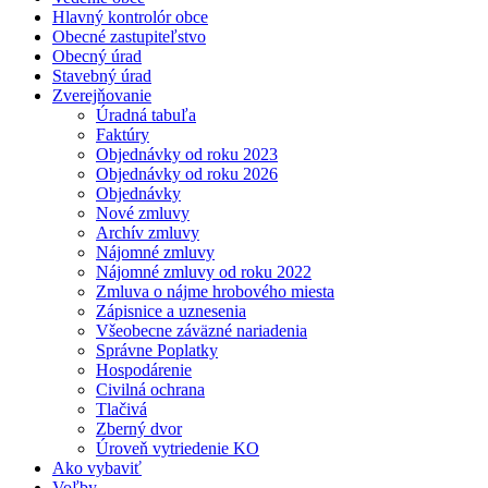
Hlavný kontrolór obce
Obecné zastupiteľstvo
Obecný úrad
Stavebný úrad
Zverejňovanie
Úradná tabuľa
Faktúry
Objednávky od roku 2023
Objednávky od roku 2026
Objednávky
Nové zmluvy
Archív zmluvy
Nájomné zmluvy
Nájomné zmluvy od roku 2022
Zmluva o nájme hrobového miesta
Zápisnice a uznesenia
Všeobecne záväzné nariadenia
Správne Poplatky
Hospodárenie
Civilná ochrana
Tlačivá
Zberný dvor
Úroveň vytriedenie KO
Ako vybaviť
Voľby