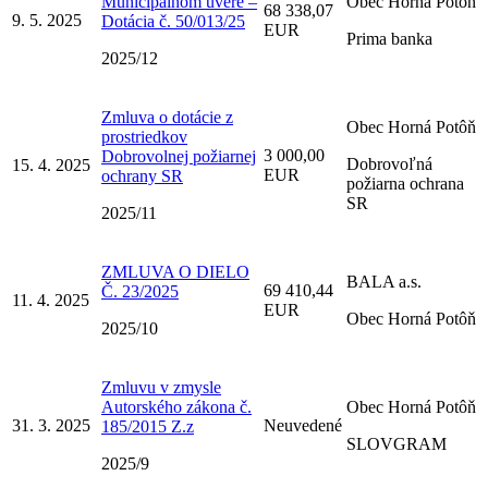
Municipálnom úvere –
Obec Horná Potôň
68 338,07
9. 5. 2025
Dotácia č. 50/013/25
EUR
Prima banka
2025/12
Zmluva o dotácie z
Obec Horná Potôň
prostriedkov
3 000,00
Dobrovolnej požiarnej
Dobrovoľná
15. 4. 2025
EUR
ochrany SR
požiarna ochrana
SR
2025/11
ZMLUVA O DIELO
BALA a.s.
69 410,44
Č. 23/2025
11. 4. 2025
EUR
Obec Horná Potôň
2025/10
Zmluvu v zmysle
Autorského zákona č.
Obec Horná Potôň
31. 3. 2025
Neuvedené
185/2015 Z.z
SLOVGRAM
2025/9