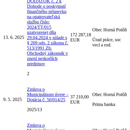
DODATOK č. 2 k
Dohode o poskytnutí
finančného príspevku
na opatrovateľskú
službu číslo:
2024/TT/015
Obec Horná Potôň
uzatvorenej dňa
172 287,18
13. 6. 2025
29.04.2024 v súlade s
Úrad práce, soc
EUR
§ 269 ods. 2 zákona č.
vecí a rod.
513/1991 Zb.
Obchodný zákonník v
znení neskorších
predpisov
2
Zmluva o
Municipálnom úvere –
Obec Horná Potôň
37 210,00
9. 5. 2025
Dotácia č. 50/014/25
EUR
Prima banka
2025/13
Zmluva o