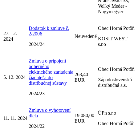
Bratislavská 38,
Veľký Meder -
Nagymegyer
Dodatok k zmluve č.
Obec Horná Potôň
27. 12.
2/2006
Neuvedené
KOSIT WEST
2024
2024/24
s.r.o
Zmluva o pripojení
odberného
Obec Horná Potôň
elektrického zariadenia
263,40
5. 12. 2024
žiadateľa do
Západoslovenská
EUR
distribučnej sústavy
distribučná a.s.
2024/23
Zmluva o vyhotovení
ÚPn s.r.o
19 080,00
diela
11. 11. 2024
EUR
Obec Horná Potôň
2024/22