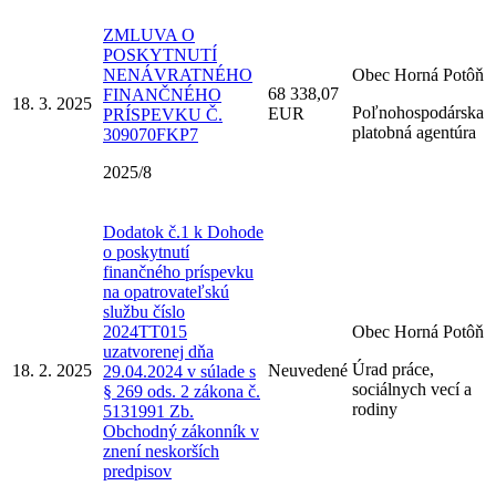
ZMLUVA O
POSKYTNUTÍ
NENÁVRATNÉHO
Obec Horná Potôň
68 338,07
FINANČNÉHO
18. 3. 2025
Poľnohospodárska
EUR
PRÍSPEVKU Č.
platobná agentúra
309070FKP7
2025/8
Dodatok č.1 k Dohode
o poskytnutí
finančného príspevku
na opatrovateľskú
službu číslo
2024TT015
Obec Horná Potôň
uzatvorenej dňa
Úrad práce,
18. 2. 2025
Neuvedené
29.04.2024 v súlade s
sociálnych vecí a
§ 269 ods. 2 zákona č.
rodiny
5131991 Zb.
Obchodný zákonník v
znení neskorších
predpisov