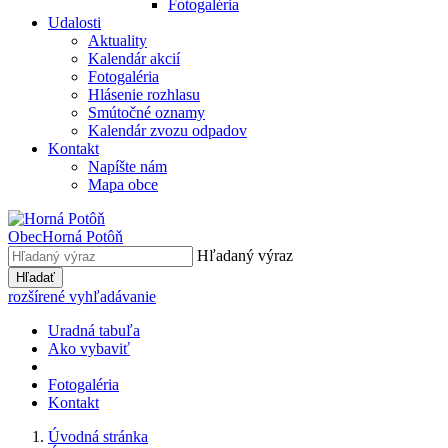
Fotogaléria
Udalosti
Aktuality
Kalendár akcií
Fotogaléria
Hlásenie rozhlasu
Smútočné oznamy
Kalendár zvozu odpadov
Kontakt
Napíšte nám
Mapa obce
Obec
Horná Potôň
Hľadaný výraz
Hľadať
rozšírené vyhľadávanie
Uradná tabuľa
Ako vybaviť
Fotogaléria
Kontakt
Úvodná stránka