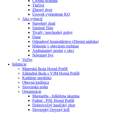
Civilná ochrana
Tlačivá
Zberný dvor
Úroveň vytriedenie KO
Ako vybaviť
Stavebný úrad
Súpisné číslo
Trvalý ⁄ prechodný pobyt
Dane
Odpadové hospodárstvo (Zberná nádoba)
Hlásenie v obecnom rozhlase
Ambulantný predaj v obci
Nájomný byt
Voľby
Inštitúcie
Materská škola Horná Potôň
Základná škola s VJM Horná Potôň
Kultúrne stredisko
Obecná knižnica
Slovenská pošta
Organizácie
Margaréta - folklórna skupina
Futbal - PSE Horná Potôň
Dobrovoľný hasičský zbor
Slovenský červený kríž