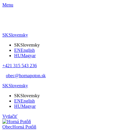
Menu
SK
Slovensky
SK
Slovensky
EN
English
HU
Magyar
+421 315 543 236
obec@hornapoton.sk
SK
Slovensky
SK
Slovensky
EN
English
HU
Magyar
Vytlačiť
Obec
Horná Potôň