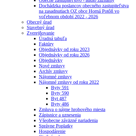
Obecné zastupiteľstvo - audio záznamy
Dochádzka poslancov obecného zastupiteľstva
na zasadnutiach OZ obce Horná Potôň vo
voľebnom období 2022 - 2026
Obecný úrad
Stavebný úrad
Zverejňovanie
Úradná tabuľa
Faktúry
Objednávky od roku 2023
Objednávky od roku 2026
Objednávky
Nové zmluvy
Archív zmluvy
Nájomné zmluvy
Nájomné zmluvy od roku 2022
Byty 591
Byty 590
Byt 487
Byty 486
Zmluva o nájme hrobového miesta
Zápisnice a uznesenia
Všeobecne záväzné nariadenia
Správne Poplatky
Hospodárenie