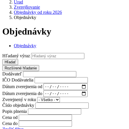
Úrad
Zverejňovanie
Objednávky od roku 2026
Objednávky
Objednávky
Objednávky
Hľadaný výraz
Hľadať
Rozšírené hľadanie
Dodávateľ
IČO Dodávatelia
Dátum zverejnenia od
Dátum zverejnenia do
Zverejnený v roku
Číslo objednávky
Popis plnenia
Cena od
Cena do