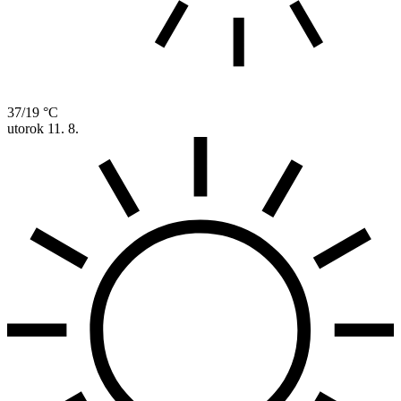
37/19 °C
utorok
11. 8.