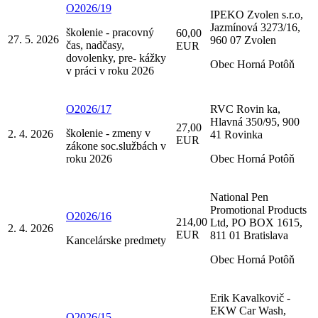
O2026/19
IPEKO Zvolen s.r.o,
Jazmínová 3273/16,
školenie - pracovný
60,00
27. 5. 2026
960 07 Zvolen
čas, nadčasy,
EUR
dovolenky, pre- kážky
Obec Horná Potôň
v práci v roku 2026
O2026/17
RVC Rovin ka,
Hlavná 350/95, 900
27,00
školenie - zmeny v
2. 4. 2026
41 Rovinka
EUR
zákone soc.službách v
roku 2026
Obec Horná Potôň
National Pen
Promotional Products
O2026/16
214,00
Ltd, PO BOX 1615,
2. 4. 2026
EUR
811 01 Bratislava
Kancelárske predmety
Obec Horná Potôň
Erik Kavalkovič -
EKW Car Wash,
O2026/15