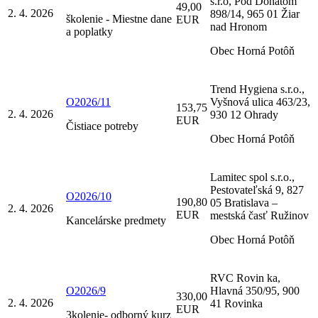
s.r.o, Pod Donátom
49,00
2. 4. 2026
898/14, 965 01 Žiar
školenie - Miestne dane
EUR
nad Hronom
a poplatky
Obec Horná Potôň
Trend Hygiena s.r.o.,
O2026/11
Vyšnová ulica 463/23,
153,75
2. 4. 2026
930 12 Ohrady
EUR
Čistiace potreby
Obec Horná Potôň
Lamitec spol s.r.o.,
Pestovateľská 9, 827
O2026/10
190,80
05 Bratislava –
2. 4. 2026
EUR
mestská časť Ružinov
Kancelárske predmety
Obec Horná Potôň
RVC Rovin ka,
O2026/9
Hlavná 350/95, 900
330,00
2. 4. 2026
41 Rovinka
EUR
3kolenie- odborný kurz