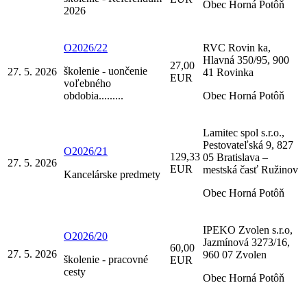
Obec Horná Potôň
2026
O2026/22
RVC Rovin ka,
Hlavná 350/95, 900
27,00
školenie - uončenie
27. 5. 2026
41 Rovinka
EUR
voľebného
obdobia.........
Obec Horná Potôň
Lamitec spol s.r.o.,
Pestovateľská 9, 827
O2026/21
129,33
05 Bratislava –
27. 5. 2026
EUR
mestská časť Ružinov
Kancelárske predmety
Obec Horná Potôň
IPEKO Zvolen s.r.o,
O2026/20
Jazmínová 3273/16,
60,00
27. 5. 2026
960 07 Zvolen
školenie - pracovné
EUR
cesty
Obec Horná Potôň