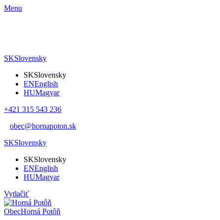
Menu
SK
Slovensky
SK
Slovensky
EN
English
HU
Magyar
+421 315 543 236
obec@hornapoton.sk
SK
Slovensky
SK
Slovensky
EN
English
HU
Magyar
Vytlačiť
Obec
Horná Potôň