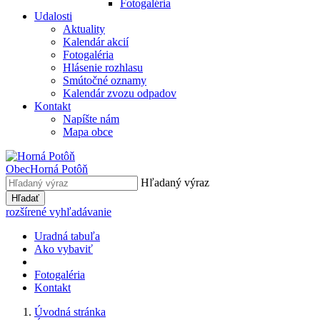
Fotogaléria
Udalosti
Aktuality
Kalendár akcií
Fotogaléria
Hlásenie rozhlasu
Smútočné oznamy
Kalendár zvozu odpadov
Kontakt
Napíšte nám
Mapa obce
Obec
Horná Potôň
Hľadaný výraz
Hľadať
rozšírené vyhľadávanie
Uradná tabuľa
Ako vybaviť
Fotogaléria
Kontakt
Úvodná stránka