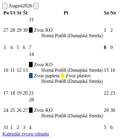
August
2026
Po
Ut
St
Št
Pi
So
Ne
31
27
28
29
30
Zvoz KO
1
2
Horná Potôň (Dunajská Streda)
3
4
5
6
7
8
9
14
Zvoz KO
10
11
12
13
Horná Potôň (Dunajská Streda)
15
16
Zvoz papiera
Zvoz plastov
Horná Potôň (Dunajská Streda)
17
18
19
20
21
22
23
28
24
25
26
27
Zvoz KO
29
30
Horná Potôň (Dunajská Streda)
31
1
2
3
4
5
6
Kalendár zvozu odpadu