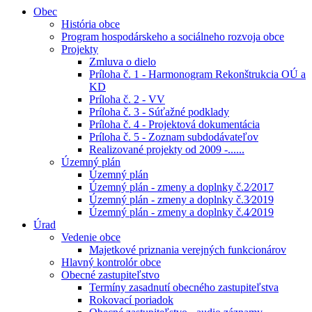
Obec
História obce
Program hospodárskeho a sociálneho rozvoja obce
Projekty
Zmluva o dielo
Príloha č. 1 - Harmonogram Rekonštrukcia OÚ a
KD
Príloha č. 2 - VV
Príloha č. 3 - Súťažné podklady
Príloha č. 4 - Projektová dokumentácia
Príloha č. 5 - Zoznam subdodávateľov
Realizované projekty od 2009 -......
Územný plán
Územný plán
Územný plán - zmeny a doplnky č.2⁄2017
Územný plán - zmeny a doplnky č.3⁄2019
Územný plán - zmeny a doplnky č.4⁄2019
Úrad
Vedenie obce
Majetkové priznania verejných funkcionárov
Hlavný kontrolór obce
Obecné zastupiteľstvo
Termíny zasadnutí obecného zastupiteľstva
Rokovací poriadok