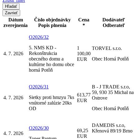
Zrušiť filter
Zavrieť
Dátum
Číslo objednávky
Cena
Dodávateľ
zverejnenia
Popis plnenia
*
Odberateľ
O2026/32
5. NMS KD -
1
TORVEL s.r.o.
Rekonštrukcia
4. 7. 2026
100,00
obecného domu a
Obec Horná Potôň
EUR
kultúrne ho domu obce
horná Potôň
O2026/31
B - J TRADE s.r.o,
59, 930 35 Michal na
613,77
Sietky proti hmzyu 7ks
4. 7. 2026
Ostrove
EUR
vnútorné zalúzie 20ks
OD
Obec Horná Potôň
DAMEDIS s.r.o,
O2026/30
69,25
Křenová 89/19 Brno
4. 7. 2026
EUR
Toner Pantum