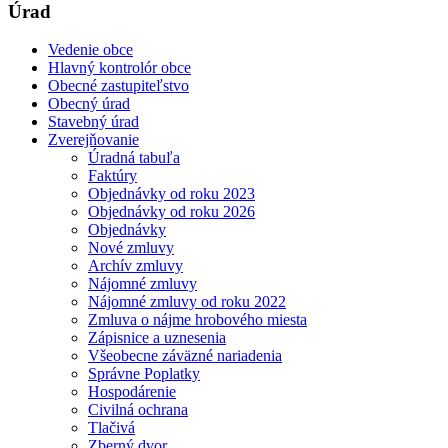
Úrad
Vedenie obce
Hlavný kontrolór obce
Obecné zastupiteľstvo
Obecný úrad
Stavebný úrad
Zverejňovanie
Úradná tabuľa
Faktúry
Objednávky od roku 2023
Objednávky od roku 2026
Objednávky
Nové zmluvy
Archív zmluvy
Nájomné zmluvy
Nájomné zmluvy od roku 2022
Zmluva o nájme hrobového miesta
Zápisnice a uznesenia
Všeobecne záväzné nariadenia
Správne Poplatky
Hospodárenie
Civilná ochrana
Tlačivá
Zberný dvor