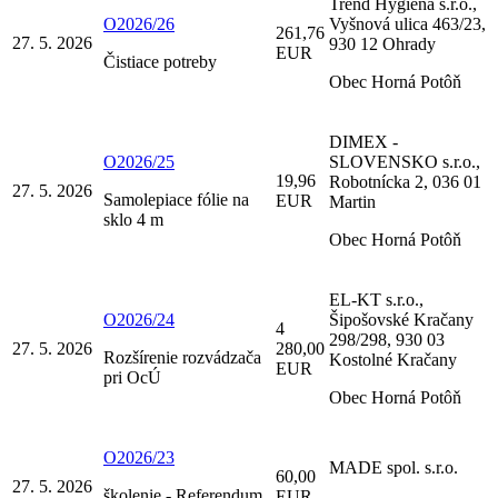
Trend Hygiena s.r.o.,
O2026/26
Vyšnová ulica 463/23,
261,76
27. 5. 2026
930 12 Ohrady
EUR
Čistiace potreby
Obec Horná Potôň
DIMEX -
O2026/25
SLOVENSKO s.r.o.,
19,96
Robotnícka 2, 036 01
27. 5. 2026
Samolepiace fólie na
EUR
Martin
sklo 4 m
Obec Horná Potôň
EL-KT s.r.o.,
O2026/24
Šipošovské Kračany
4
298/298, 930 03
27. 5. 2026
280,00
Rozšírenie rozvádzača
Kostolné Kračany
EUR
pri OcÚ
Obec Horná Potôň
O2026/23
MADE spol. s.r.o.
60,00
27. 5. 2026
školenie - Referendum
EUR