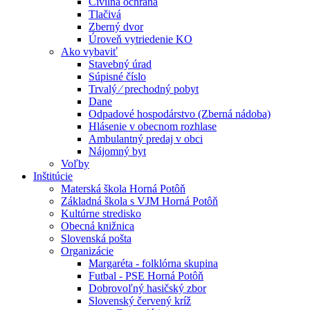
Civilná ochrana
Tlačivá
Zberný dvor
Úroveň vytriedenie KO
Ako vybaviť
Stavebný úrad
Súpisné číslo
Trvalý ⁄ prechodný pobyt
Dane
Odpadové hospodárstvo (Zberná nádoba)
Hlásenie v obecnom rozhlase
Ambulantný predaj v obci
Nájomný byt
Voľby
Inštitúcie
Materská škola Horná Potôň
Základná škola s VJM Horná Potôň
Kultúrne stredisko
Obecná knižnica
Slovenská pošta
Organizácie
Margaréta - folklórna skupina
Futbal - PSE Horná Potôň
Dobrovoľný hasičský zbor
Slovenský červený kríž