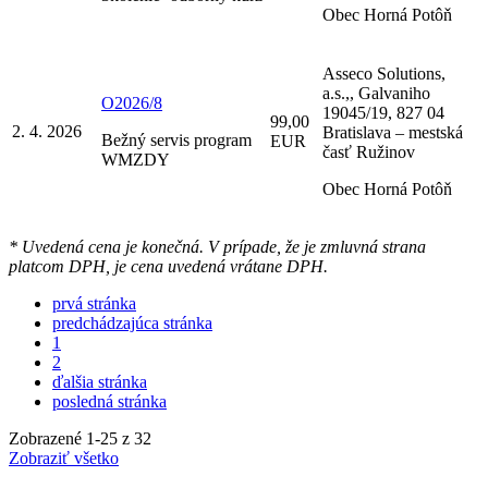
Obec Horná Potôň
Asseco Solutions,
a.s.,, Galvaniho
O2026/8
19045/19, 827 04
99,00
2. 4. 2026
Bratislava – mestská
Bežný servis program
EUR
časť Ružinov
WMZDY
Obec Horná Potôň
* Uvedená cena je konečná. V prípade, že je zmluvná strana
platcom DPH, je cena uvedená vrátane DPH.
prvá stránka
predchádzajúca stránka
1
2
ďalšia stránka
posledná stránka
Zobrazené
1
-
25
z 32
Zobraziť všetko