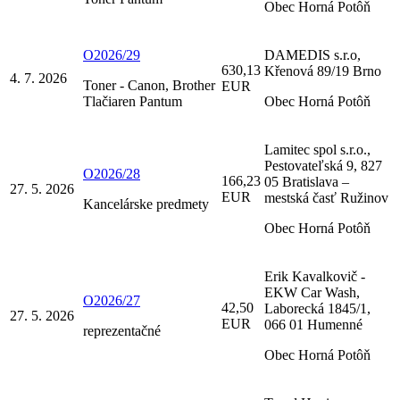
Obec Horná Potôň
O2026/29
DAMEDIS s.r.o,
630,13
Křenová 89/19 Brno
4. 7. 2026
Toner - Canon, Brother
EUR
Tlačiaren Pantum
Obec Horná Potôň
Lamitec spol s.r.o.,
Pestovateľská 9, 827
O2026/28
166,23
05 Bratislava –
27. 5. 2026
EUR
mestská časť Ružinov
Kancelárske predmety
Obec Horná Potôň
Erik Kavalkovič -
EKW Car Wash,
O2026/27
42,50
Laborecká 1845/1,
27. 5. 2026
EUR
066 01 Humenné
reprezentačné
Obec Horná Potôň