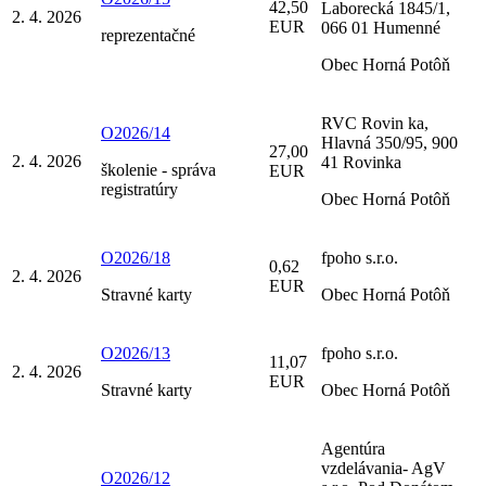
42,50
Laborecká 1845/1,
2. 4. 2026
EUR
066 01 Humenné
reprezentačné
Obec Horná Potôň
RVC Rovin ka,
O2026/14
Hlavná 350/95, 900
27,00
2. 4. 2026
41 Rovinka
školenie - správa
EUR
registratúry
Obec Horná Potôň
O2026/18
fpoho s.r.o.
0,62
2. 4. 2026
EUR
Stravné karty
Obec Horná Potôň
O2026/13
fpoho s.r.o.
11,07
2. 4. 2026
EUR
Stravné karty
Obec Horná Potôň
Agentúra
vzdelávania- AgV
O2026/12