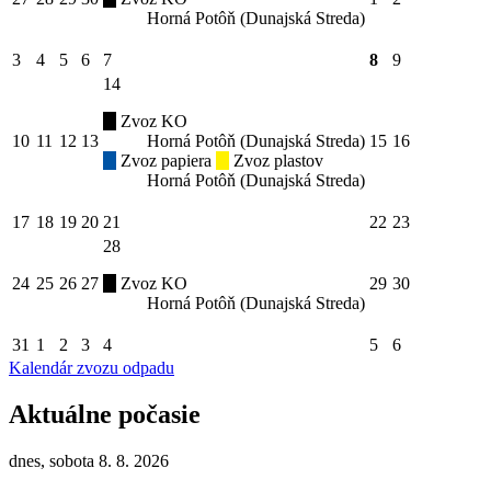
Horná Potôň (Dunajská Streda)
3
4
5
6
7
8
9
14
Zvoz KO
10
11
12
13
Horná Potôň (Dunajská Streda)
15
16
Zvoz papiera
Zvoz plastov
Horná Potôň (Dunajská Streda)
17
18
19
20
21
22
23
28
24
25
26
27
Zvoz KO
29
30
Horná Potôň (Dunajská Streda)
31
1
2
3
4
5
6
Kalendár zvozu odpadu
Aktuálne počasie
dnes, sobota 8. 8. 2026