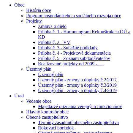
Obec
História obce
Program hospodárskeho a sociálneho rozvoja obce
Projekty
Zmluva o dielo
Príloha č. 1 - Harmonogram Rekonštrukcia OÚ a
KD
Príloha č. 2 - VV
Príloha č. 3 - Súťažné podklady
Príloha č. 4 - Projektová dokumentácia
Príloha č. 5 - Zoznam subdodávateľov
Realizované projekty od 2009 -......
Územný plán
Územný plán
Územný plán - zmeny a doplnky č.2⁄2017
Územný plán - zmeny a doplnky č.3⁄2019
Územný plán - zmeny a doplnky č.4⁄2019
Úrad
Vedenie obce
Majetkové priznania verejných funkcionárov
Hlavný kontrolór obce
Obecné zastupiteľstvo
Termíny zasadnutí obecného zastupiteľstva
Rokovací poriadok