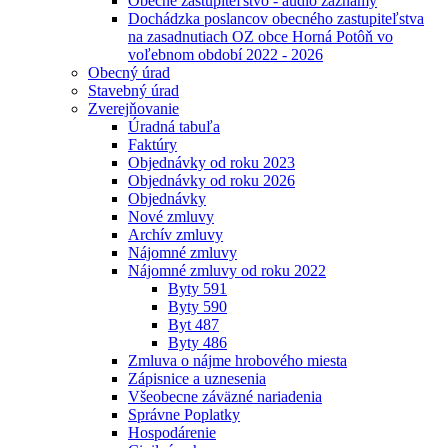
Obecné zastupiteľstvo - audio záznamy
Dochádzka poslancov obecného zastupiteľstva
na zasadnutiach OZ obce Horná Potôň vo
voľebnom období 2022 - 2026
Obecný úrad
Stavebný úrad
Zverejňovanie
Úradná tabuľa
Faktúry
Objednávky od roku 2023
Objednávky od roku 2026
Objednávky
Nové zmluvy
Archív zmluvy
Nájomné zmluvy
Nájomné zmluvy od roku 2022
Byty 591
Byty 590
Byt 487
Byty 486
Zmluva o nájme hrobového miesta
Zápisnice a uznesenia
Všeobecne záväzné nariadenia
Správne Poplatky
Hospodárenie