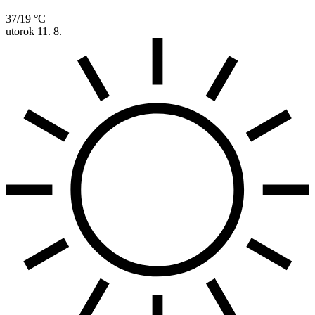
37/19 °C
utorok
11. 8.