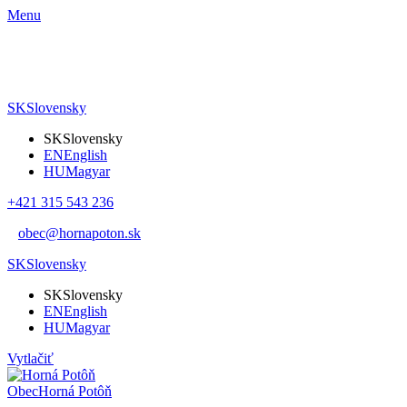
Menu
SK
Slovensky
SK
Slovensky
EN
English
HU
Magyar
+421 315 543 236
obec@hornapoton.sk
SK
Slovensky
SK
Slovensky
EN
English
HU
Magyar
Vytlačiť
Obec
Horná Potôň