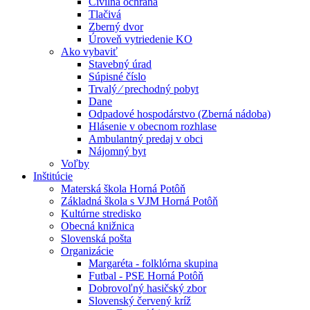
Civilná ochrana
Tlačivá
Zberný dvor
Úroveň vytriedenie KO
Ako vybaviť
Stavebný úrad
Súpisné číslo
Trvalý ⁄ prechodný pobyt
Dane
Odpadové hospodárstvo (Zberná nádoba)
Hlásenie v obecnom rozhlase
Ambulantný predaj v obci
Nájomný byt
Voľby
Inštitúcie
Materská škola Horná Potôň
Základná škola s VJM Horná Potôň
Kultúrne stredisko
Obecná knižnica
Slovenská pošta
Organizácie
Margaréta - folklórna skupina
Futbal - PSE Horná Potôň
Dobrovoľný hasičský zbor
Slovenský červený kríž