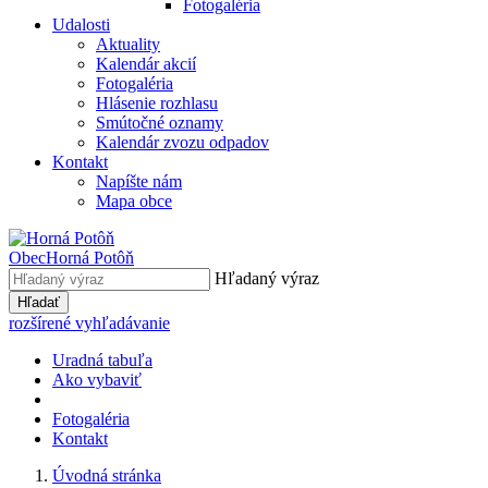
Fotogaléria
Udalosti
Aktuality
Kalendár akcií
Fotogaléria
Hlásenie rozhlasu
Smútočné oznamy
Kalendár zvozu odpadov
Kontakt
Napíšte nám
Mapa obce
Obec
Horná Potôň
Hľadaný výraz
Hľadať
rozšírené vyhľadávanie
Uradná tabuľa
Ako vybaviť
Fotogaléria
Kontakt
Úvodná stránka