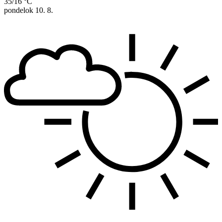
35/16 °C
pondelok
10. 8.