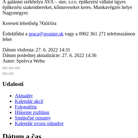
A galántai székhelyu AVA – stav, s.r.o. építkezési vállalat ügyes
építkezési szakembereket, kőmuveseket keres. Munkavégzés helye
Nagymegyer.
Kereseti lehetőség 7€tól/óra
Érdeklődni a
praca@avastav.sk
vagy a 0902 361 271 telefonszámon
lehet
Dátum vloženia:
27. 6. 2022 14:31
Dátum poslednej aktualizácie:
27. 6. 2022 14:36
Autor:
Správca Webu
Udalosti
Aktuality
Kalendár akcií
Fotogaléria
Hlásenie rozhlasu
Smútočné oznamy
Kalendár zvozu odpadov
Dátum a čas