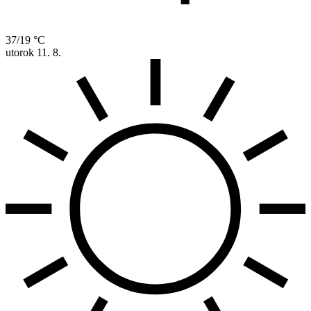
37/19 °C
utorok
11. 8.