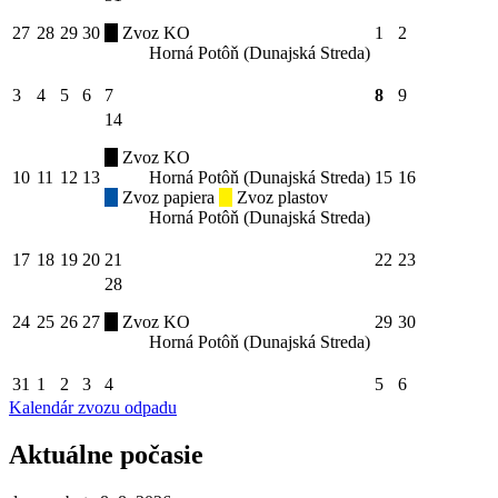
27
28
29
30
Zvoz KO
1
2
Horná Potôň (Dunajská Streda)
3
4
5
6
7
8
9
14
Zvoz KO
10
11
12
13
Horná Potôň (Dunajská Streda)
15
16
Zvoz papiera
Zvoz plastov
Horná Potôň (Dunajská Streda)
17
18
19
20
21
22
23
28
24
25
26
27
Zvoz KO
29
30
Horná Potôň (Dunajská Streda)
31
1
2
3
4
5
6
Kalendár zvozu odpadu
Aktuálne počasie