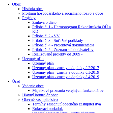
Obec
História obce
Program hospodárskeho a sociálneho rozvoja obce
Projekty
Zmluva o dielo
Príloha č. 1 - Harmonogram Rekonštrukcia OÚ a
KD
Príloha č. 2 - VV
Príloha č. 3 - Súťažné podklady
Príloha č. 4 - Projektová dokumentácia
Príloha č. 5 - Zoznam subdodávateľov
Realizované projekty od 2009 -......
Územný plán
Územný plán
Územný plán - zmeny a doplnky č.2⁄2017
Územný plán - zmeny a doplnky č.3⁄2019
Územný plán - zmeny a doplnky č.4⁄2019
Úrad
Vedenie obce
Majetkové priznania verejných funkcionárov
Hlavný kontrolór obce
Obecné zastupiteľstvo
Termíny zasadnutí obecného zastupiteľstva
Rokovací poriadok