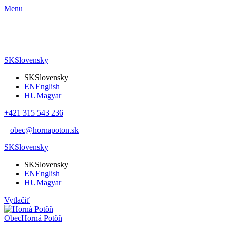
Menu
SK
Slovensky
SK
Slovensky
EN
English
HU
Magyar
+421 315 543 236
obec@hornapoton.sk
SK
Slovensky
SK
Slovensky
EN
English
HU
Magyar
Vytlačiť
Obec
Horná Potôň