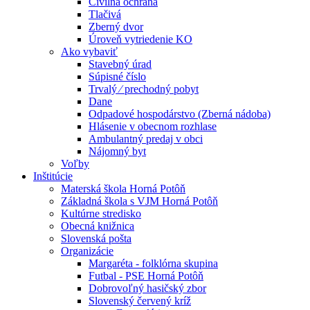
Civilná ochrana
Tlačivá
Zberný dvor
Úroveň vytriedenie KO
Ako vybaviť
Stavebný úrad
Súpisné číslo
Trvalý ⁄ prechodný pobyt
Dane
Odpadové hospodárstvo (Zberná nádoba)
Hlásenie v obecnom rozhlase
Ambulantný predaj v obci
Nájomný byt
Voľby
Inštitúcie
Materská škola Horná Potôň
Základná škola s VJM Horná Potôň
Kultúrne stredisko
Obecná knižnica
Slovenská pošta
Organizácie
Margaréta - folklórna skupina
Futbal - PSE Horná Potôň
Dobrovoľný hasičský zbor
Slovenský červený kríž