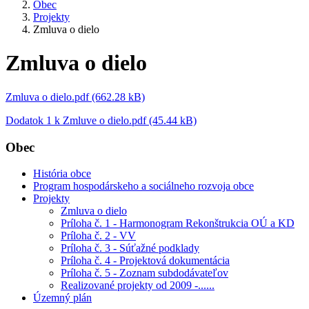
Obec
Projekty
Zmluva o dielo
Zmluva o dielo
Zmluva o dielo.pdf (662.28 kB)
Dodatok 1 k Zmluve o dielo.pdf (45.44 kB)
Obec
História obce
Program hospodárskeho a sociálneho rozvoja obce
Projekty
Zmluva o dielo
Príloha č. 1 - Harmonogram Rekonštrukcia OÚ a KD
Príloha č. 2 - VV
Príloha č. 3 - Súťažné podklady
Príloha č. 4 - Projektová dokumentácia
Príloha č. 5 - Zoznam subdodávateľov
Realizované projekty od 2009 -......
Územný plán