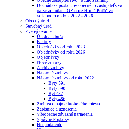
Obecné zastupiteľstvo - audio záznamy
Dochádzka poslancov obecného zastupiteľstva
na zasadnutiach OZ obce Horná Potôň vo
voľebnom období 2022 - 2026
Obecný úrad
Stavebný úrad
Zverejňovanie
Úradná tabuľa
Faktúry
Objednávky od roku 2023
Objednávky od roku 2026
Objednávky
Nové zmluvy
Archív zmluvy
Nájomné zmluvy
Nájomné zmluvy od roku 2022
Byty 591
Byty 590
Byt 487
Byty 486
Zmluva o nájme hrobového miesta
Zápisnice a uznesenia
Všeobecne záväzné nariadenia
Správne Poplatky
Hospodárenie