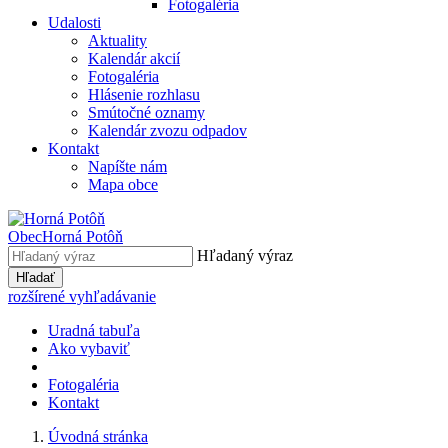
Fotogaléria
Udalosti
Aktuality
Kalendár akcií
Fotogaléria
Hlásenie rozhlasu
Smútočné oznamy
Kalendár zvozu odpadov
Kontakt
Napíšte nám
Mapa obce
Obec
Horná Potôň
Hľadaný výraz
Hľadať
rozšírené vyhľadávanie
Uradná tabuľa
Ako vybaviť
Fotogaléria
Kontakt
Úvodná stránka