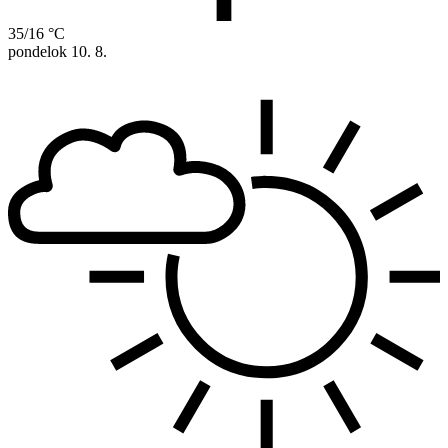
35/16 °C
pondelok
10. 8.